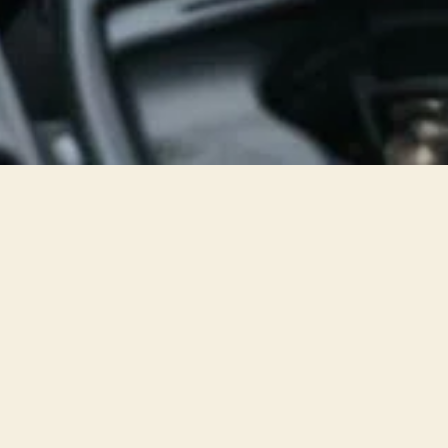
Consultá
llamando 