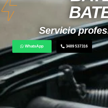
BAT
Servicio profes
WhatsApp
3489 537316